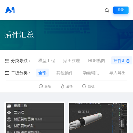
登录
插件汇总
分类导航：
模型工程
贴图纹理
HDR贴图
插件汇总
二级分类：
全部
其他插件
动画辅助
导入导出
最新
最热
随机