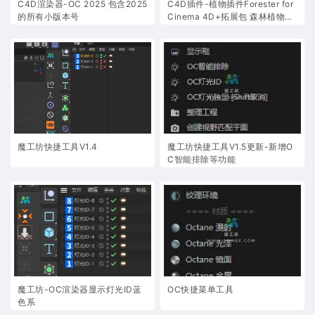
C4D渲染器-OC 2025 包含2025
C4D插件-植物插件Forester for
的所有小版本号
Cinema 4D+拓展包 森林植物生
长插件支持C4D R20-2025 中文
汉化版/英文原版
魔工坊快捷工具V1.4
魔工坊快捷工具V1.5更新-新增O
C智能排除等功能
魔工坊-OC渲染器显示灯光ID蓝
OC快捷菜单工具
色系