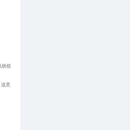
可以烘焙
，这意