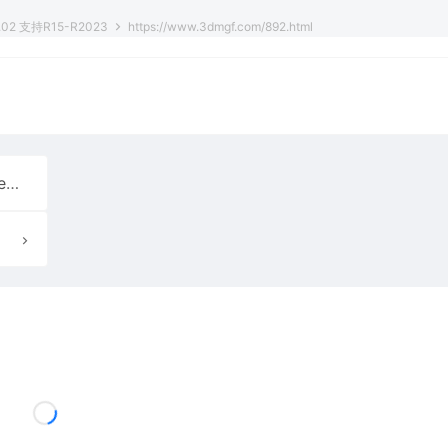
.02 支持R15-R2023
https://www.3dmgf.com/892.html
c