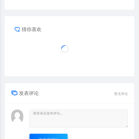
猜你喜欢
发表评论
暂无评论