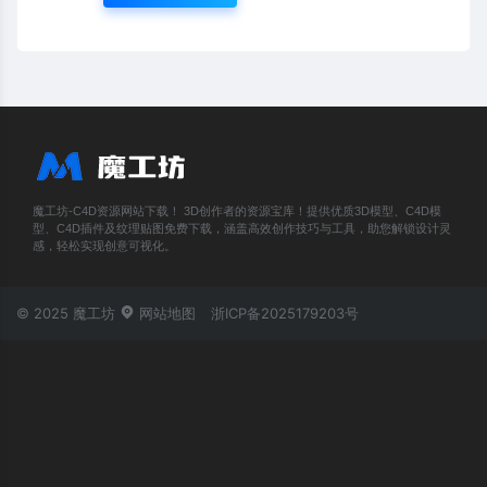
魔工坊-C4D资源网站下载！ 3D创作者的资源宝库！提供优质3D模型、C4D模
型、C4D插件及纹理贴图免费下载，涵盖高效创作技巧与工具，助您解锁设计灵
感，轻松实现创意可视化。
© 2025 魔工坊
网站地图
浙ICP备2025179203号
账号登录