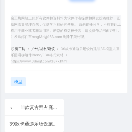
魔工坊网站上的所有软件和资料均为软件作者提供和网友投稿推荐，互
联网收集整理而来，仅供学习和研究使用。 请勿传播分享，不得将此工
程用于商业或者非法用途。若您的权益被侵害，请提供作品书面证明，
并发送邮件至mogf3d@163.com 删除下架处理。
魔工坊
户外/城市/建筑
39款卡通游乐场设施建筑3D模型儿童
乐园滑梯组件Blend/FBX格式素材
https://www.3dmgf.com/3877.html
模型
11款复古拜占庭帝国城堡建筑3D模型房屋楼房塔楼建筑基础白模无纹理
39款卡通游乐场设施建筑3D模型儿童乐园滑梯组件Blend/FBX格式素材