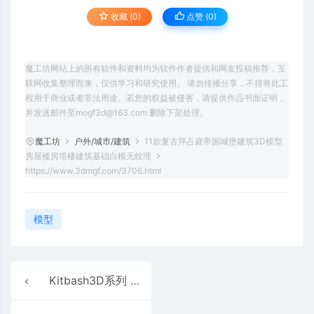
收藏 (0)
点赞 (
0
)
魔工坊网站上的所有软件和资料均为软件作者提供和网友投稿推荐，互
联网收集整理而来，仅供学习和研究使用。 请勿传播分享，不得将此工
程用于商业或者非法用途。若您的权益被侵害，请提供作品书面证明，
并发送邮件至mogf3d@163.com 删除下架处理。
魔工坊
户外/城市/建筑
11款复古拜占庭帝国城堡建筑3D模型
房屋楼房塔楼建筑基础白模无纹理
https://www.3dmgf.com/3706.html
模型
Kitbash3D系列 – 贫民窟favelas模型资产全格式