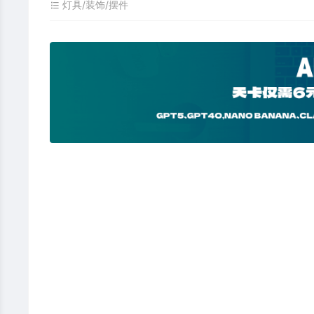
灯具/装饰/摆件