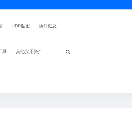
理
HDR贴图
插件汇总
热门标签：
工具
其他实用资产