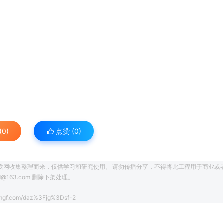
0)
点赞 (
0
)
联网收集整理而来，仅供学习和研究使用。 请勿传播分享，不得将此工程用于商业或
163.com 删除下架处理。
mgf.com/daz%3Fjg%3Dsf-2