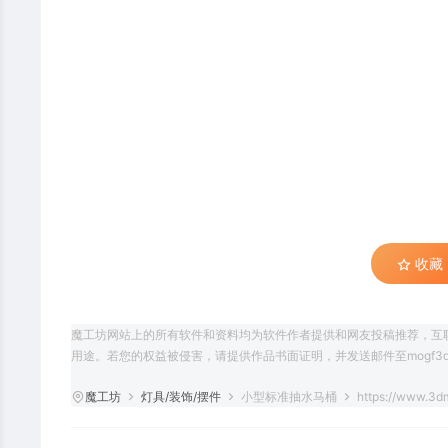
收藏 (
魔工坊网站上的所有软件和资料均为软件作者提供和网友投稿推荐，互
用途。若您的权益被侵害，请提供作品书面证明，并发送邮件至mogf3d@
魔工坊
灯具/装饰/摆件
小型标准抽水马桶
https://www.3d