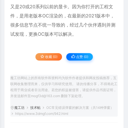
又是20或20系列以前的显卡。因为你打开的工程文
件，是用老版本OC渲染的，在最新的2021版本中，
很多信息节点不统一导致的，经过几个伙伴遇到并测
试发现，更换OC版本可以解决。
收藏 (0)
点赞 (
0
)
魔工坊网站上的所有软件和资料均为软件作者提供和网友投稿推荐，互
联网收集整理而来，仅供学习和研究使用。 请勿传播分享，不得将此工
程用于商业或者非法用途。若您的权益被侵害，请提供作品书面证明，
并发送邮件至mogf3d@163.com 删除下架处理。
魔工坊
技术帖
OC常见错误弹窗的解决方案（共14种弹窗）
https://www.3dmgf.com/942.html