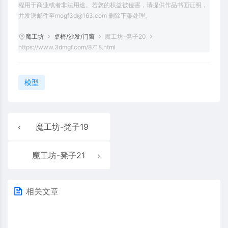
程用于商业或者非法用途。若您的权益被侵害，请提供作品书面证明，
并发送邮件至mogf3d@163.com 删除下架处理。
魔工坊
桌椅/沙发/门窗
魔工坊-凳子20
https://www.3dmgf.com/8718.html
模型
魔工坊-凳子19
魔工坊-凳子21
相关文章