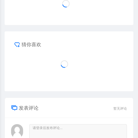
猜你喜欢
发表评论
暂无评论