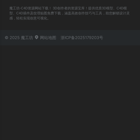
魔工坊-C4D资源网站下载！ 3D创作者的资源宝库！提供优质3D模型、C4D模
型、C4D插件及纹理贴图免费下载，涵盖高效创作技巧与工具，助您解锁设计灵
感，轻松实现创意可视化。
© 2025 魔工坊
网站地图
浙ICP备2025179203号
账号登录