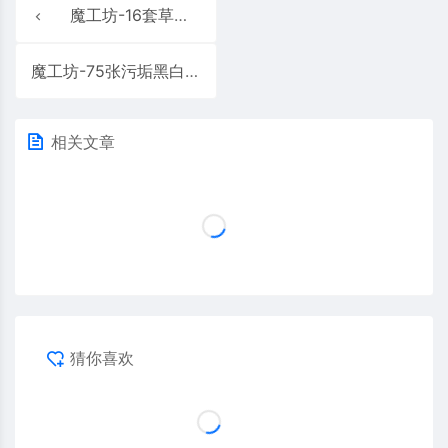
魔工坊-16套草原贴图
魔工坊-75张污垢黑白纹理贴图
相关文章
猜你喜欢