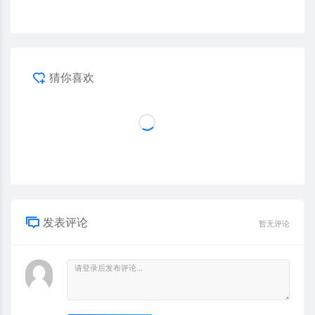
猜你喜欢
发表评论
暂无评论