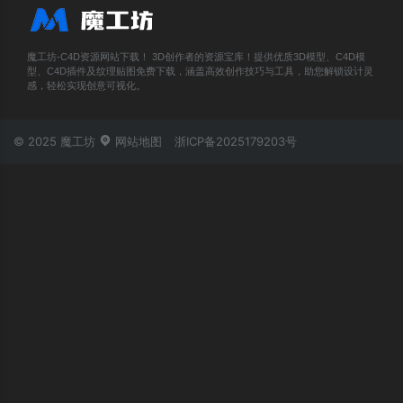
魔工坊-C4D资源网站下载！ 3D创作者的资源宝库！提供优质3D模型、C4D模
型、C4D插件及纹理贴图免费下载，涵盖高效创作技巧与工具，助您解锁设计灵
感，轻松实现创意可视化。
© 2025 魔工坊
网站地图
浙ICP备2025179203号
账号登录
忘记密码？