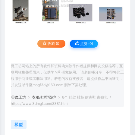
收藏 (0)
点赞 (
0
)
魔工坊网站上的所有软件和资料均为软件作者提供和网友投稿推荐，互
联网收集整理而来，仅供学习和研究使用。 请勿传播分享，不得将此工
程用于商业或者非法用途。若您的权益被侵害，请提供作品书面证明，
并发送邮件至mogf3d@163.com 删除下架处理。
魔工坊
衣服/鞋帽/洗护
8个 鞋架 鞋柜 耐克鞋 古驰包
https://www.3dmgf.com/8381.html
模型