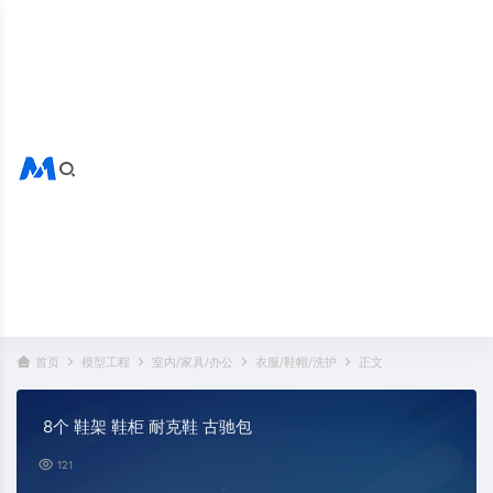
搜索全站
热门标签：
首页
模型工程
室内/家具/办公
衣服/鞋帽/洗护
正文
8个 鞋架 鞋柜 耐克鞋 古驰包
121