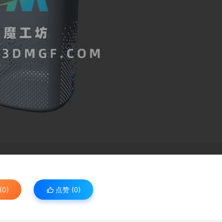
0)
点赞 (
0
)