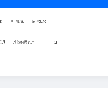
理
HDR贴图
插件汇总
热门标签：
工具
其他实用资产