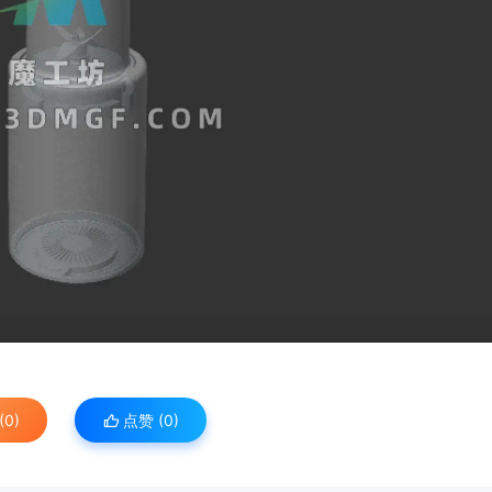
0)
点赞 (
0
)