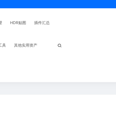
理
HDR贴图
插件汇总
热门标签：
工具
其他实用资产