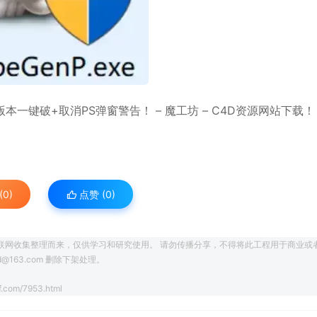
P最新版本一键破+取消PS弹窗警告！ – 魔工坊 – C4D资源网站下载！
0)
点赞 (
0
)
联网收集整理而来，仅供学习和研究使用。 请勿传播分享，不得将此工程用于商业或
163.com 删除下架处理。
.com/7953.html