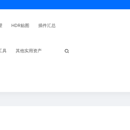
理
HDR贴图
插件汇总
热门标签：
工具
其他实用资产