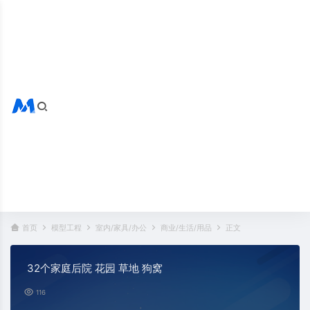
搜索全站
热门标签：
首页
模型工程
室内/家具/办公
商业/生活/用品
正文
32个家庭后院 花园 草地 狗窝
116