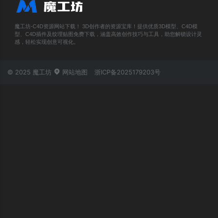
魔工坊-C4D资源网站下载！ 3D创作者的资源宝库！提供优质3D模型、C4D模
型、C4D插件及纹理贴图免费下载，涵盖高效创作技巧与工具，助您解锁设计灵
感，轻松实现创意可视化。
© 2025 魔工坊
网站地图
浙ICP备2025179203号
账号登录
忘记密码？