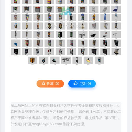
收藏 (0)
点赞 (
0
)
魔工坊网站上的所有软件和资料均为软件作者提供和网友投稿推荐，互
联网收集整理而来，仅供学习和研究使用。 请勿传播分享，不得将此工
程用于商业或者非法用途。若您的权益被侵害，请提供作品书面证明，
并发送邮件至mogf3d@163.com 删除下架处理。