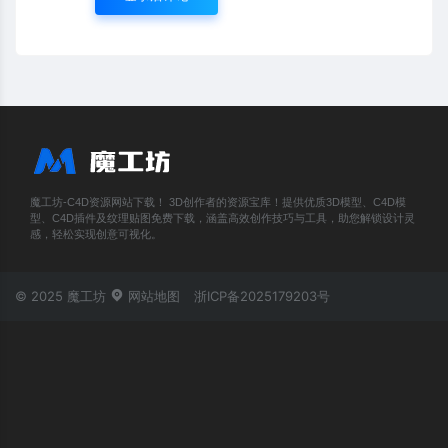
魔工坊-C4D资源网站下载！ 3D创作者的资源宝库！提供优质3D模型、C4D模
型、C4D插件及纹理贴图免费下载，涵盖高效创作技巧与工具，助您解锁设计灵
感，轻松实现创意可视化。
© 2025 魔工坊
网站地图
浙ICP备2025179203号
账号登录