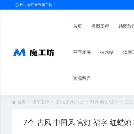
HI，欢迎来到魔工坊！
首页
模型工程
贴图纹
平面相关
技术帖
软件
资源留言
首页
模型工程
室内/家具/办公
灯具/装饰/摆件
正文
7个 古风 中国风 宫灯 福字 红蜡烛