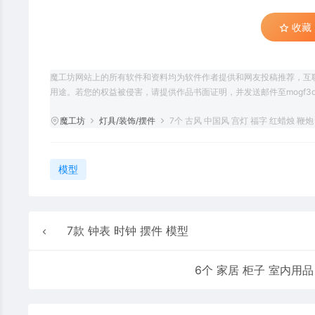
收藏 (
魔工坊网站上的所有软件和资料均为软件作者提供和网友投稿推荐，互
用途。若您的权益被侵害，请提供作品书面证明，并发送邮件至mogf3d@
魔工坊
灯具/装饰/摆件
7个 古风 中国风 宫灯 福字 红蜡烛 鞭
模型
7款 钟表 时钟 摆件 模型
6个 家居 柜子 室内用品