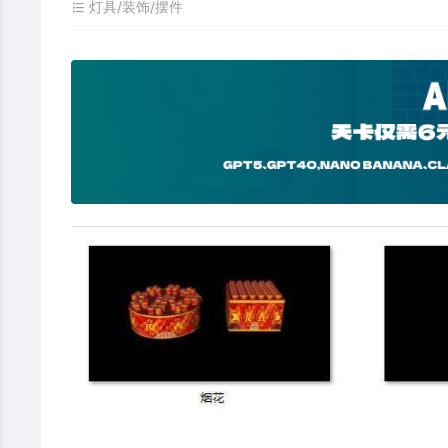
灯具/装饰/摆件