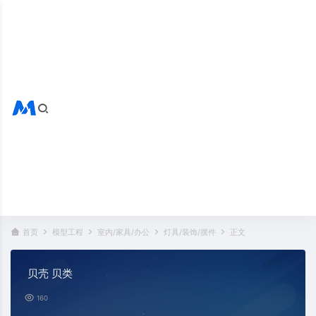
搜索全站
热门标签：
首页
模型工程
室内/家具/办公
灯具/装饰/摆件
正文
贝壳 贝类
160