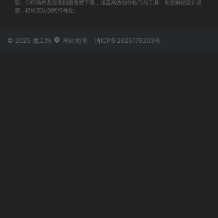
型、C4D插件及纹理贴图免费下载，涵盖高效创作技巧与工具，助您解锁设计灵
感，轻松实现创意可视化。
© 2025 魔工坊
网站地图
浙ICP备2025179203号
账号登录
忘记密码？
立即登录