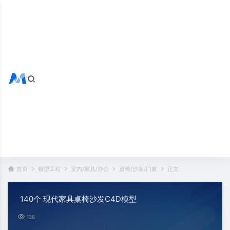
搜索全站
热门标签：
首页
模型工程
室内/家具/办公
桌椅/沙发/门窗
正文
140个 现代家具桌椅沙发C4D模型
136