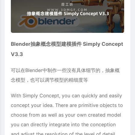
Blender抽象概念模型建模
插件
Simply Concept
V3.3
可以在Blender中制作一些没有具体细节的，抽象概
念模型，也可以调节模型的精细度等
With Simply Concept, you can quickly and easily
concept your idea. There are primitive objects to
choose from as well as your own created model
you can directly integrate into the conception
and adjust the resolution of the level of detail