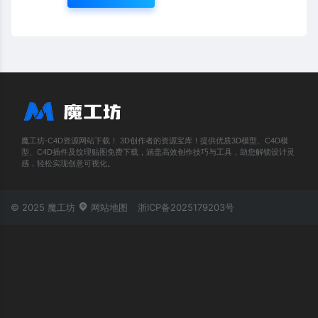
魔工坊-C4D资源网站下载！ 3D创作者的资源宝库！提供优质3D模型、C4D模
型、C4D插件及纹理贴图免费下载，涵盖高效创作技巧与工具，助您解锁设计灵
感，轻松实现创意可视化。
© 2025 魔工坊
网站地图
浙ICP备2025179203号
账号登录