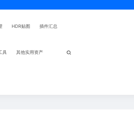
理
HDR贴图
插件汇总
热门标签：
工具
其他实用资产