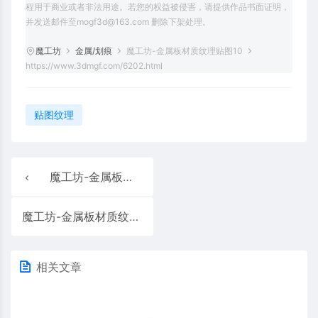
程用于商业或者非法用途。若您的权益被侵害，请提供作品书面证明，
并发送邮件至mogf3d@163.com 删除下架处理。
魔工坊
金属/划痕
魔工坊-金属板材质纹理贴图10
https://www.3dmgf.com/6202.html
贴图纹理
魔工坊-金属板材质纹理贴图09
魔工坊-金属板材质纹理贴图11
相关文章