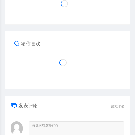
猜你喜欢
发表评论
暂无评论