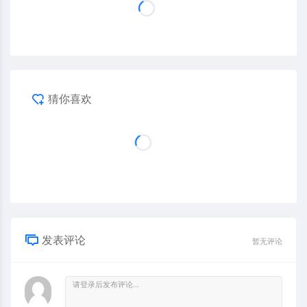
猜你喜欢
发表评论
暂无评论