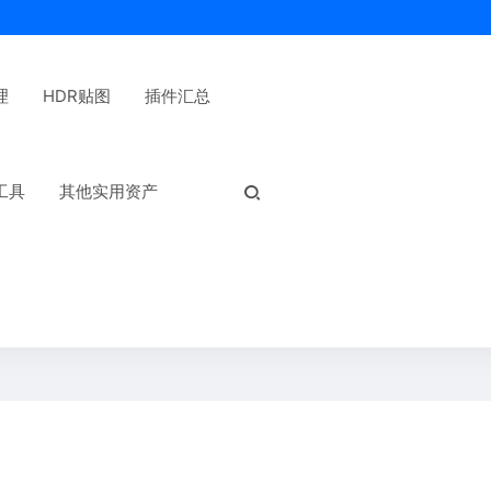
理
HDR贴图
插件汇总
热门标签：
工具
其他实用资产