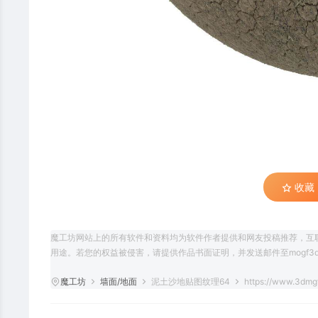
收藏 (
魔工坊网站上的所有软件和资料均为软件作者提供和网友投稿推荐，互
用途。若您的权益被侵害，请提供作品书面证明，并发送邮件至mogf3d@
魔工坊
墙面/地面
泥土沙地贴图纹理64
https://www.3dmgf