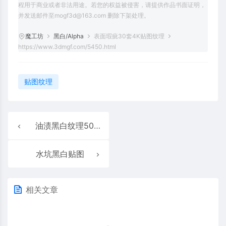
程用于商业或者非法用途。若您的权益被侵害，请提供作品书面证明，
并发送邮件至mogf3d@163.com 删除下架处理。
魔工坊
黑白/Alpha
表面瑕疵30套4K贴图纹理
https://www.3dmgf.com/5450.html
贴图纹理
油渍黑白纹理50套
水坑黑白贴图
相关文章