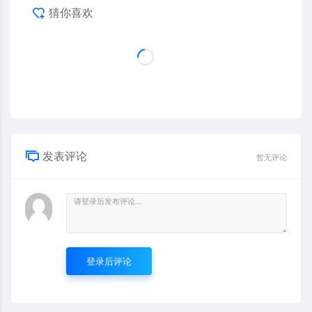
猜你喜欢
发表评论
暂无评论
登录后评论