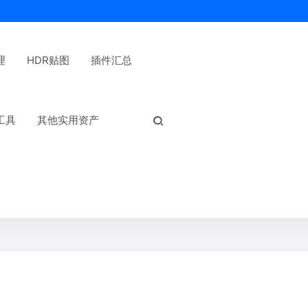
理
HDR贴图
插件汇总
热门标签：
工具
其他实用资产