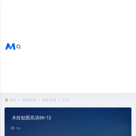
搜索全站
热门标签：
首页
贴图纹理
木纹/木质
正文
木纹贴图高清8K-12
156