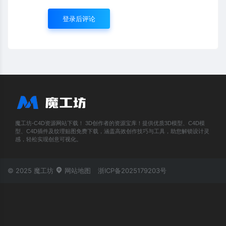
登录后评论
魔工坊-C4D资源网站下载！ 3D创作者的资源宝库！提供优质3D模型、C4D模
型、C4D插件及纹理贴图免费下载，涵盖高效创作技巧与工具，助您解锁设计灵
感，轻松实现创意可视化。
© 2025 魔工坊
网站地图
浙ICP备2025179203号