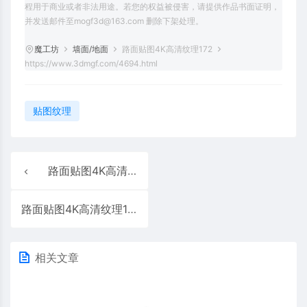
程用于商业或者非法用途。若您的权益被侵害，请提供作品书面证明，
并发送邮件至mogf3d@163.com 删除下架处理。
魔工坊
墙面/地面
路面贴图4K高清纹理172
https://www.3dmgf.com/4694.html
贴图纹理
路面贴图4K高清纹理171
路面贴图4K高清纹理173
相关文章