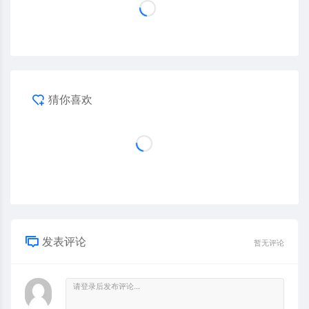
猜你喜欢
发表评论
暂无评论