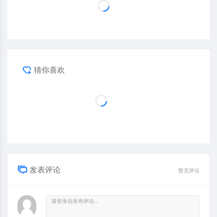
猜你喜欢
发表评论
暂无评论