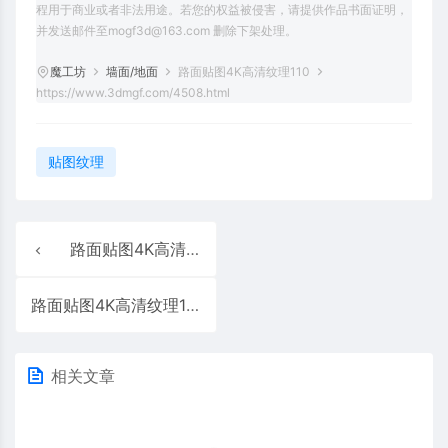
程用于商业或者非法用途。若您的权益被侵害，请提供作品书面证明，
并发送邮件至mogf3d@163.com 删除下架处理。
魔工坊
墙面/地面
路面贴图4K高清纹理110
https://www.3dmgf.com/4508.html
贴图纹理
路面贴图4K高清纹理109
路面贴图4K高清纹理111
相关文章