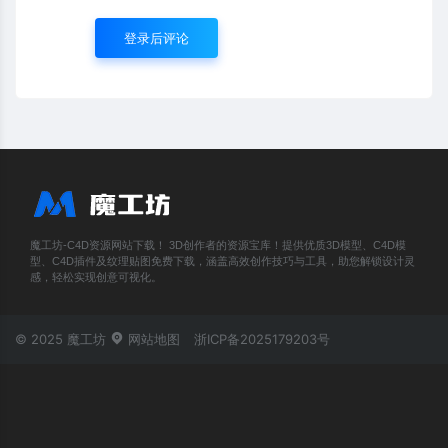
登录后评论
魔工坊-C4D资源网站下载！ 3D创作者的资源宝库！提供优质3D模型、C4D模
型、C4D插件及纹理贴图免费下载，涵盖高效创作技巧与工具，助您解锁设计灵
感，轻松实现创意可视化。
© 2025 魔工坊
网站地图
浙ICP备2025179203号