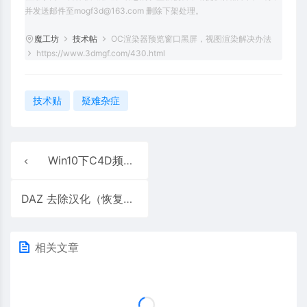
并发送邮件至mogf3d@163.com 删除下架处理。
魔工坊
技术帖
OC渲染器预览窗口黑屏，视图渲染解决办法
https://www.3dmgf.com/430.html
技术贴
疑难杂症
Win10下C4D频繁卡死解决方法
DAZ 去除汉化（恢复英文原版） 汉化包替换文件 4.20-4.23
相关文章