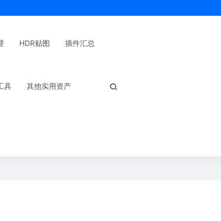
理
HDR贴图
插件汇总
热门标签：
工具
其他实用资产