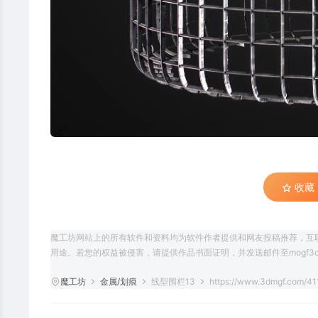
收藏 (
魔工坊网站上的所有软件和资料均为软件作者提供和网友投稿推荐，互
用途。若您的权益被侵害，请提供作品书面证明，并发送邮件至mogf3d@
魔工坊
金属/划痕
线型围栏13
https://www.3dmgf.com/41