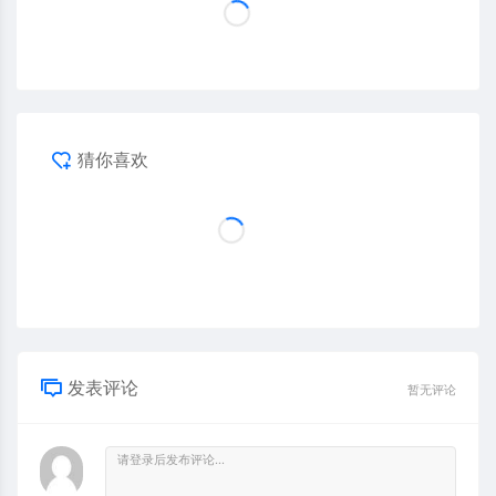
猜你喜欢
发表评论
暂无评论