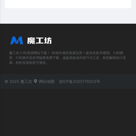
魔工坊-C4D资源网站下载！ 3D创作者的资源宝库！提供优质3D模型、C4D模
型、C4D插件及纹理贴图免费下载，涵盖高效创作技巧与工具，助您解锁设计灵
感，轻松实现创意可视化。
© 2025 魔工坊
网站地图
浙ICP备2025179203号
账号登录