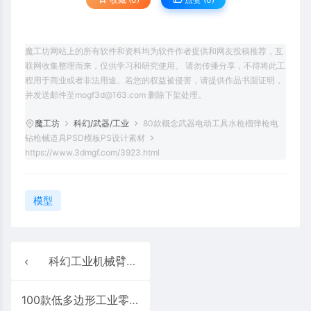
魔工坊网站上的所有软件和资料均为软件作者提供和网友投稿推荐，互
联网收集整理而来，仅供学习和研究使用。 请勿传播分享，不得将此工
程用于商业或者非法用途。若您的权益被侵害，请提供作品书面证明，
并发送邮件至mogf3d@163.com 删除下架处理。
魔工坊
科幻/武器/工业
80款概念武器电动工具水枪榴弹枪电
钻枪械道具PSD模板PS设计素材
https://www.3dmgf.com/3923.html
模型
科幻工业机械臂工业零件3D模型机甲零件机械臂组件Kitbash模型白模
100款低多边形工业零件硬表面组件3D模型FBX格式白模无纹理贴图