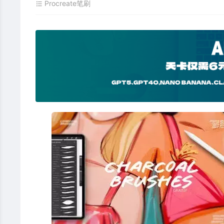
Procreate笔刷