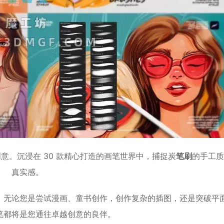
意。沉浸在 30 款精心打造的画笔世界中，捕捉炭
笔刷
的手工
真实感。
。无论您是尝试漫画、童书创作，创作复杂的插图，还是突破平
笔都将是您通往卓越创意的良伴。