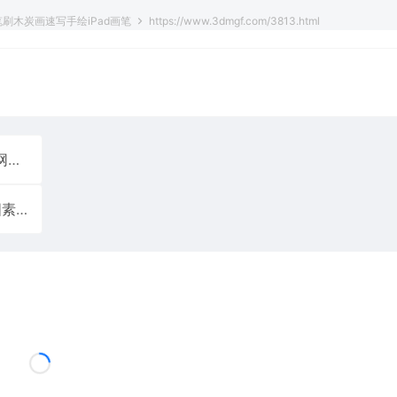
e笔刷木炭画速写手绘iPad画笔
https://www.3dmgf.com/3813.html
d
Procreate漫画笔刷素描墨水叶子半色调图案连环画插图素材iPad画笔