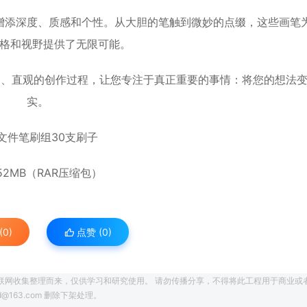
增添深度、质感和个性。从大胆的笔触到微妙的点缀，这些画笔
格和视野提供了无限可能。
提供流畅、直观的创作过程，让您专注于真正重要的事情：将您的想法
实。
个文件笔刷组30支刷子
52MB（RAR压缩包）
0)
点赞 (
0
)
联网收集整理而来，仅供学习和研究使用。 请勿传播分享，不得将此工程用于商业或
163.com 删除下架处理。