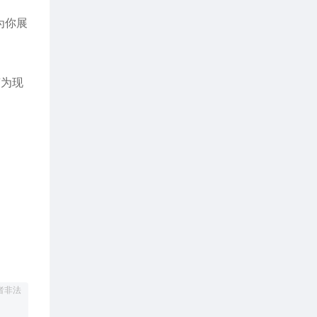
为你展
变为现
者非法