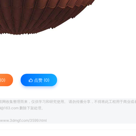
0)
点赞 (
0
)
联网收集整理而来，仅供学习和研究使用。 请勿传播分享，不得将此工程用于商业或
163.com 删除下架处理。
//www.3dmgf.com/3599.html