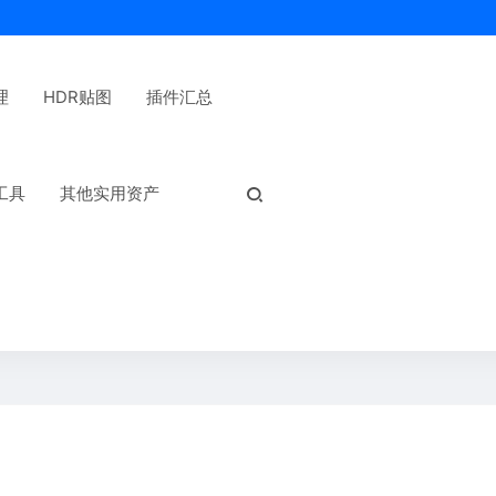
理
HDR贴图
插件汇总
热门标签：
工具
其他实用资产