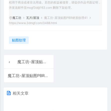
程用于商业或者非法用途。若您的权益被侵害，请提供作品书面证明，
并发送邮件至mogf3d@163.com 删除下架处理。
魔工坊
瓦片/屋顶
魔工坊-屋顶贴图PBR材质纹理41
https://www.3dmgf.com/3488.html
贴图纹理
魔工坊-屋顶贴图PBR材质纹理40
魔工坊-屋顶贴图PBR材质纹理42
相关文章