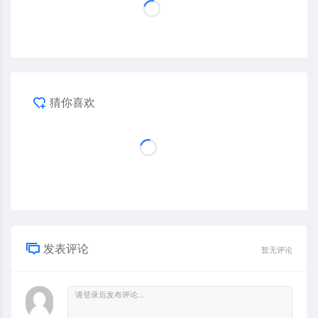
猜你喜欢
发表评论
暂无评论