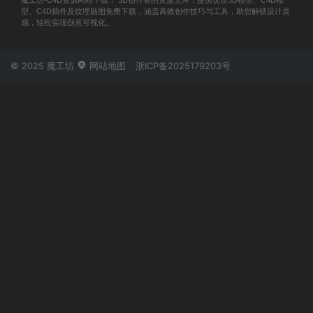
型、C4D插件及纹理贴图免费下载，涵盖高效创作技巧与工具，助您解锁设计灵
感，轻松实现创意可视化。
© 2025 魔工坊
网站地图
浙ICP备2025179203号
账号登录
忘记密码？
立即登录