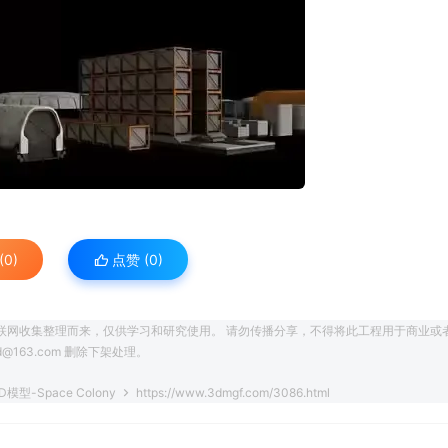
0)
点赞 (
0
)
联网收集整理而来，仅供学习和研究使用。 请勿传播分享，不得将此工程用于商业或
163.com 删除下架处理。
型-Space Colony
https://www.3dmgf.com/3086.html