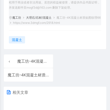
程用于商业或者非法用途。若您的权益被侵害，请提供作品书面证明，
并发送邮件至mogf3d@163.com 删除下架处理。
魔工坊
大理石/石材/混凝土
魔工坊-4K混凝土材质贴图纹理66
https://www.3dmgf.com/2918.html
混凝土
魔工坊-4K混凝土材质贴图纹理65
魔工坊-4K混凝土材质贴图纹理67
相关文章