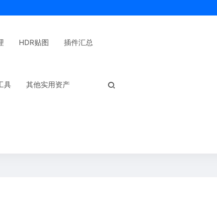
理
HDR贴图
插件汇总
热门标签：
工具
其他实用资产