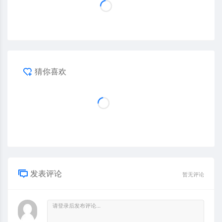
猜你喜欢
发表评论
暂无评论