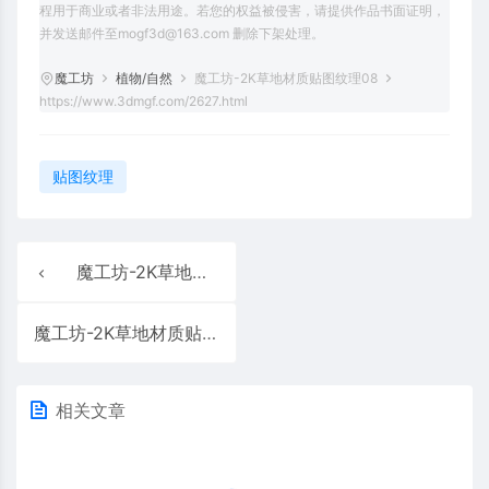
程用于商业或者非法用途。若您的权益被侵害，请提供作品书面证明，
并发送邮件至mogf3d@163.com 删除下架处理。
魔工坊
植物/自然
魔工坊-2K草地材质贴图纹理08
https://www.3dmgf.com/2627.html
贴图纹理
魔工坊-2K草地材质贴图纹理07
魔工坊-2K草地材质贴图纹理09
相关文章