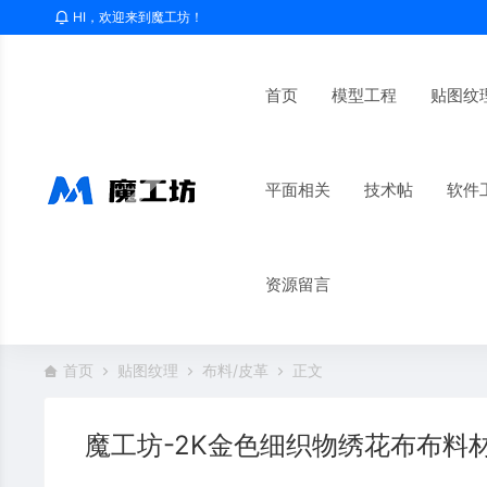
HI，欢迎来到魔工坊！
首页
模型工程
贴图纹
平面相关
技术帖
软件
资源留言
首页
贴图纹理
布料/皮革
正文
魔工坊-2K金色细织物绣花布布料