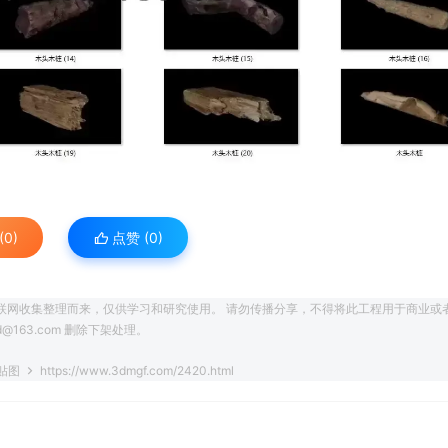
0)
点赞 (
0
)
联网收集整理而来，仅供学习和研究使用。 请勿传播分享，不得将此工程用于商业或
163.com 删除下架处理。
带贴图
https://www.3dmgf.com/2420.html