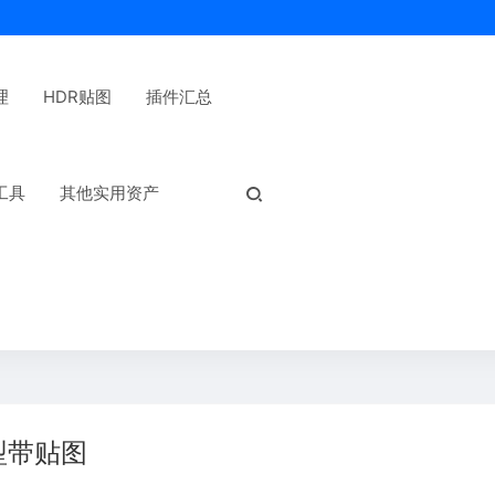
理
HDR贴图
插件汇总
热门标签：
工具
其他实用资产
型带贴图