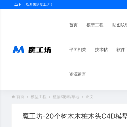
HI，欢迎来到魔工坊！
首页
模型工程
贴图纹
平面相关
技术帖
软件
资源留言
首页
模型工程
植物/花树/草地
正文
魔工坊-20个树木木桩木头C4D模