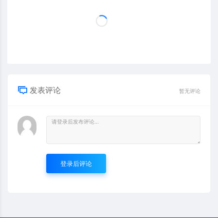
发表评论
暂无评论
登录后评论