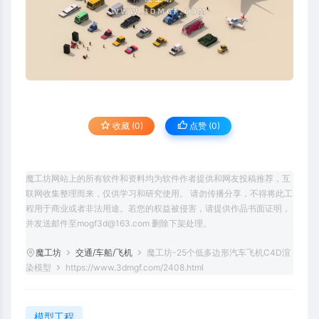
收藏 (0)
点赞 (
0
)
魔工坊网站上的所有软件和资料均为软件作者提供和网友投稿推荐，互
联网收集整理而来，仅供学习和研究使用。 请勿传播分享，不得将此工
程用于商业或者非法用途。若您的权益被侵害，请提供作品书面证明，
并发送邮件至mogf3d@163.com 删除下架处理。
魔工坊
交通/车船/飞机
魔工坊-25个低多边形汽车飞机C4D渲
染模型
https://www.3dmgf.com/2408.html
模型工程