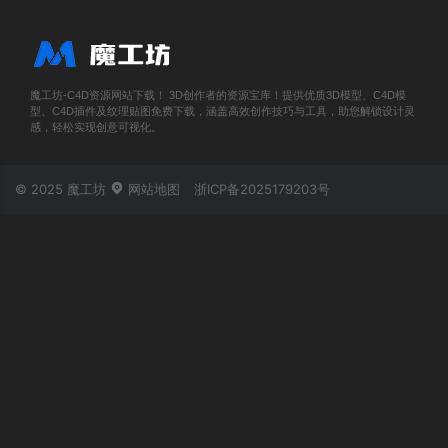
魔工坊-C4D资源网站下载！ 3D创作者的资源宝库！提供优质3D模型、C4D模
型、C4D插件及纹理贴图免费下载，涵盖高效创作技巧与工具，助您解锁设计灵
感，轻松实现创意可视化。
© 2025 魔工坊
网站地图
浙ICP备2025179203号
账号登录